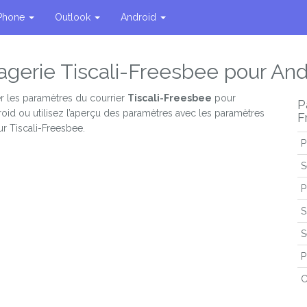
Phone
Outlook
Android
agerie Tiscali-Freesbee pour And
r les paramètres du courrier
Tiscali-Freesbee
pour
P
roid ou utilisez l’aperçu des paramètres avec les paramètres
F
r Tiscali-Freesbee.
P
S
P
S
S
P
C