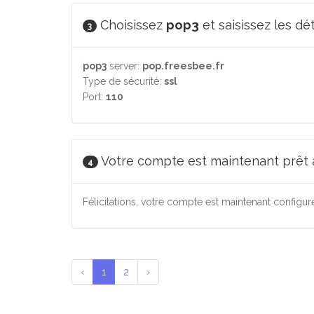
Choisissez
pop3
et saisissez les dé
3
pop3
server:
pop.freesbee.fr
Type de sécurité:
ssl
Port:
110
Votre compte est maintenant prêt à 
4
Félicitations, votre compte est maintenant configu
‹
1
2
›