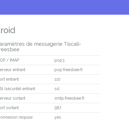
roid
aramètres de messagerie Tiscali-
reesbee
OP / IMAP
pop3
erveur entrant
pop.freesbee.fr
ort entrant
110
Sl (sécurité) entrant
ssl
erveur sortant
smtp.freesbee.fr
ort sortant
587
onnexion requise
yes