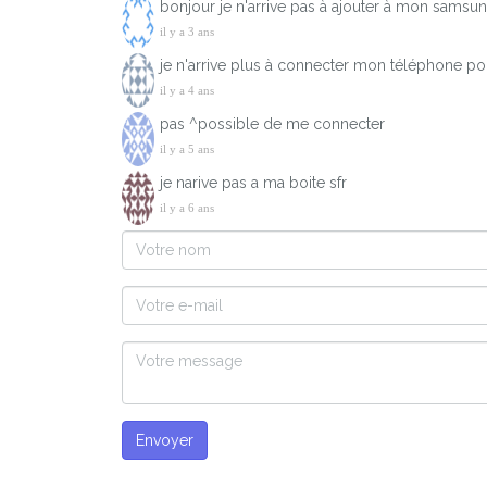
bonjour je n'arrive pas à ajouter à mon samsung
il y a 3 ans
je n'arrive plus à connecter mon téléphone po
il y a 4 ans
pas ^possible de me connecter
il y a 5 ans
je narive pas a ma boite sfr
il y a 6 ans
Envoyer