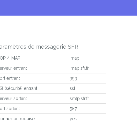
aramètres de messagerie SFR
OP / IMAP
imap
erveur entrant
imap.sfr.fr
ort entrant
993
Sl (sécurité) entrant
ssl
erveur sortant
smtp.sfr.fr
ort sortant
587
onnexion requise
yes