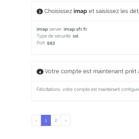
Choisissez
imap
et saisissez les dét
3
imap
server:
imap.sfr.fr
Type de sécurité:
ssl
Port:
993
Votre compte est maintenant prêt à 
4
Félicitations, votre compte est maintenant configu
‹
1
2
›