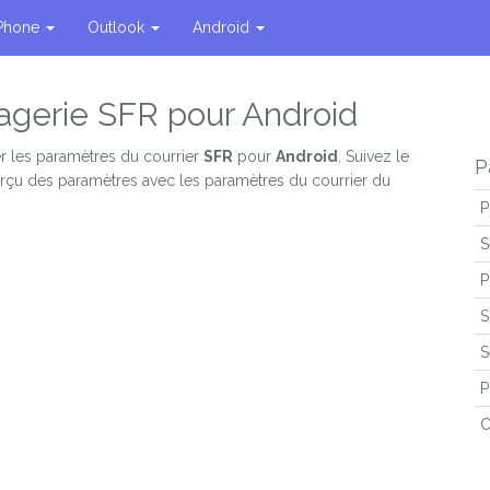
Phone
Outlook
Android
agerie SFR pour Android
r les paramètres du courrier
SFR
pour
Android
. Suivez le
P
perçu des paramètres avec les paramètres du courrier du
P
S
P
S
S
P
C