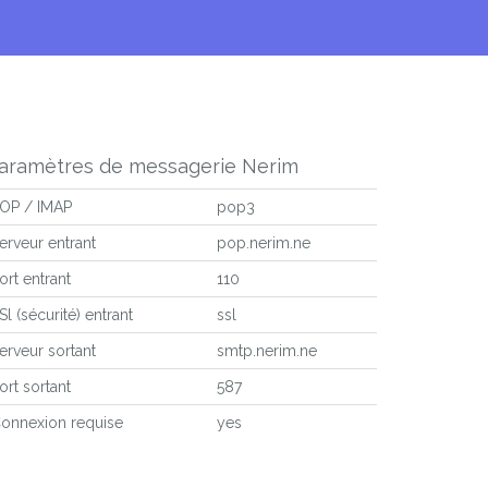
aramètres de messagerie Nerim
OP / IMAP
pop3
erveur entrant
pop.nerim.ne
ort entrant
110
Sl (sécurité) entrant
ssl
erveur sortant
smtp.nerim.ne
ort sortant
587
onnexion requise
yes