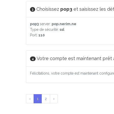
Choisissez
pop3
et saisissez les dé
3
pop3
server:
pop.nerim.ne
Type de sécurité:
ssl
Port:
110
Votre compte est maintenant prêt à 
4
Félicitations, votre compte est maintenant configu
‹
1
2
›