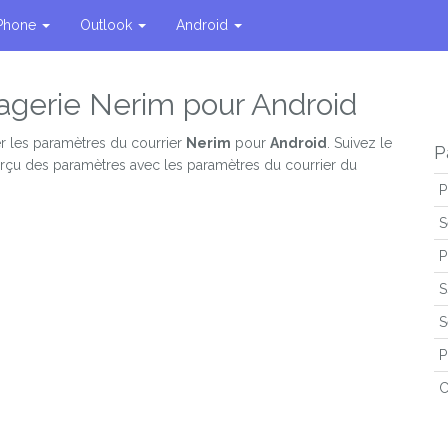
Phone
Outlook
Android
agerie Nerim pour Android
r les paramètres du courrier
Nerim
pour
Android
. Suivez le
P
perçu des paramètres avec les paramètres du courrier du
P
S
P
S
S
P
C