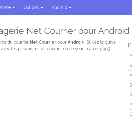
Phone
Outlook
Android
agerie Net Courrier pour Android
res du courrier
Net Courrier
pour
Android
. Suivez le guide
P
s avec les paramètres du courrier du serveur imap et pop3
P
S
P
S
S
P
C