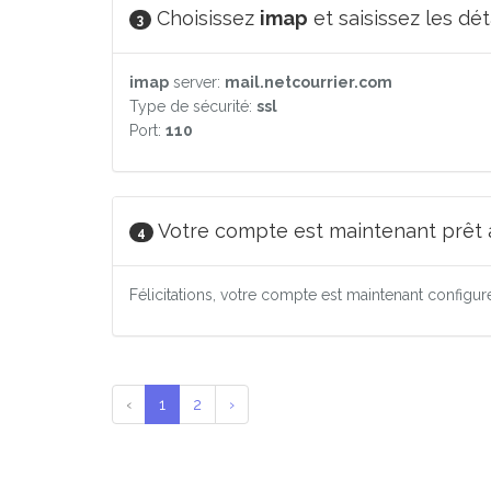
Choisissez
imap
et saisissez les dét
3
imap
server:
mail.netcourrier.com
Type de sécurité:
ssl
Port:
110
Votre compte est maintenant prêt à 
4
Félicitations, votre compte est maintenant configu
‹
1
2
›