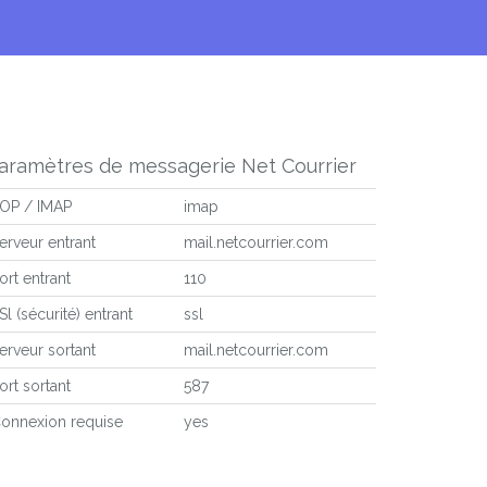
aramètres de messagerie Net Courrier
OP / IMAP
imap
erveur entrant
mail.netcourrier.com
ort entrant
110
Sl (sécurité) entrant
ssl
erveur sortant
mail.netcourrier.com
ort sortant
587
onnexion requise
yes