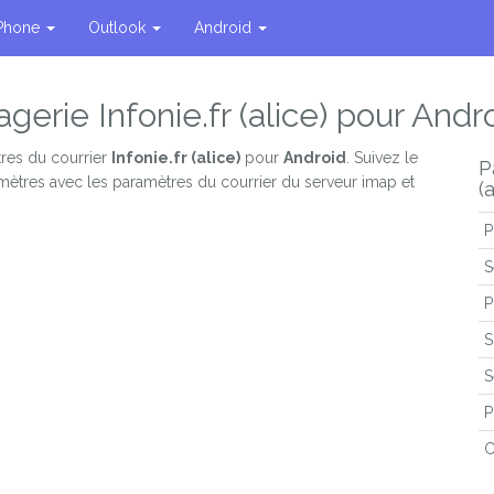
Phone
Outlook
Android
erie Infonie.fr (alice) pour Andr
res du courrier
Infonie.fr (alice)
pour
Android
. Suivez le
P
amètres avec les paramètres du courrier du serveur imap et
(
P
S
P
S
S
P
C