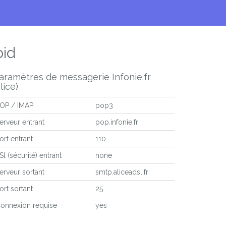
oid
aramètres de messagerie Infonie.fr
alice)
OP / IMAP
pop3
erveur entrant
pop.infonie.fr
ort entrant
110
Sl (sécurité) entrant
none
erveur sortant
smtp.aliceadsl.fr
ort sortant
25
onnexion requise
yes