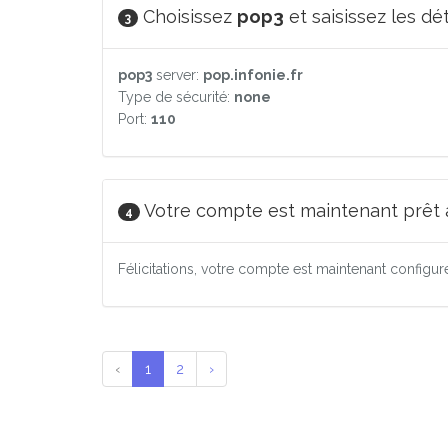
Choisissez
pop3
et saisissez les dé
3
pop3
server:
pop.infonie.fr
Type de sécurité:
none
Port:
110
Votre compte est maintenant prêt à 
4
Félicitations, votre compte est maintenant configu
‹
1
2
›